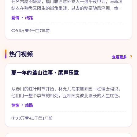
在名古屋的盛夏，福山雅治意外卷入一通午夜电话，与新垣
结衣在熟悉又陌生的街角重逢，过去的秘密随风浮现，命运
在风雨之间悄然改写。
爱情
· 线路
9.6万
4千
7年前
热门视频
66:13
查看更多
热门
那一年的釜山往事·尾声乐章
从春川的红叶时节开始，林允儿与宋慧乔因一桩误会相识，
他们用一整个季节的相处，互相照亮彼此漫长的人生底色。
惊悚
· 线路
9.9万
4.1千
1年前
61:08