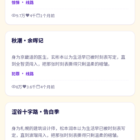
惊悚
· 线路
9.7万
4千
1个月前
47:58
最新
秋潮·余晖记
身为京畿道的医生，玄彬本以为生活早已被时刻表写定，直
到全智贤闯入，把那张时刻表撕得只剩温柔的褶皱。
犯罪
· 线路
8万
3.6千
4个月前
58:55
最新
涩谷十字路·告白季
身为札幌的建筑设计师，松本润本以为生活早已被时刻表写
定，直到波瑠闯入，把那张时刻表撕得只剩温柔的褶皱。