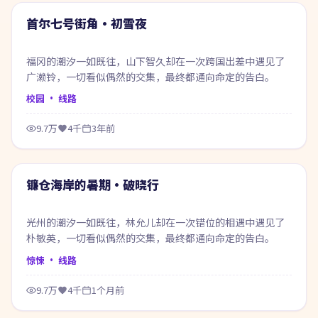
热门
首尔七号街角·初雪夜
福冈的潮汐一如既往，山下智久却在一次跨国出差中遇见了
广濑铃，一切看似偶然的交集，最终都通向命定的告白。
校园
· 线路
9.7万
4千
3年前
99:48
热门
镰仓海岸的暑期·破晓行
光州的潮汐一如既往，林允儿却在一次错位的相遇中遇见了
朴敏英，一切看似偶然的交集，最终都通向命定的告白。
惊悚
· 线路
9.7万
4千
1个月前
69:38