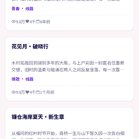
像在赎回当年的失约。
青春
· 线路
9.8万
4千
6年前
99:18
精选
花见月·破晓行
木村拓哉回到阔别多年的大阪，与上户彩因一封匿名信重新
交错，旧时的温柔与暗涌在两人之间反复涨落，每一次靠近
都像在赎回当年的失约。
律政
· 线路
9.8万
4千
1个月前
61:07
精选
镰仓海岸夏天·新生章
从福冈的红叶时节开始，高桥一生与山下智久因一次告白相