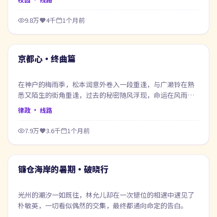
9.8万
4千
1个月前
71:20
最新
京都心·终曲篇
在神户的梅雨季，松本润意外卷入一段重逢，与广濑铃在熟
悉又陌生的街角重逢，过去的秘密随风浮现，命运在风雨之
间悄然改写。
律政
· 线路
7.9万
3.6千
1个月前
99:48
最新
镰仓海岸的暑期·破晓行
光州的潮汐一如既往，林允儿却在一次错位的相遇中遇见了
朴敏英，一切看似偶然的交集，最终都通向命定的告白。