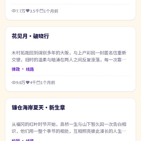
7.7万
3.5千
1个月前
99:18
最新
花见月·破晓行
木村拓哉回到阔别多年的大阪，与上户彩因一封匿名信重新
交错，旧时的温柔与暗涌在两人之间反复涨落，每一次靠近
都像在赎回当年的失约。
律政
· 线路
9.8万
4千
1个月前
61:07
最新
镰仓海岸夏天·新生章
从福冈的红叶时节开始，高桥一生与山下智久因一次告白相
识，他们用一整个季节的相处，互相照亮彼此漫长的人生底
色。
校园
· 线路