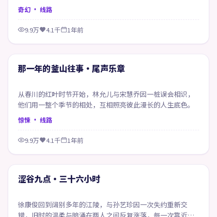
都像在赎回当年的失约。
奇幻
· 线路
9.9万
4.1千
1年前
66:13
精选
那一年的釜山往事·尾声乐章
从春川的红叶时节开始，林允儿与宋慧乔因一桩误会相识，
他们用一整个季节的相处，互相照亮彼此漫长的人生底色。
惊悚
· 线路
9.9万
4.1千
1年前
61:08
精选
涩谷九点·三十六小时
徐康俊回到阔别多年的江陵，与孙艺珍因一次失约重新交
错，旧时的温柔与暗涌在两人之间反复涨落，每一次靠近都