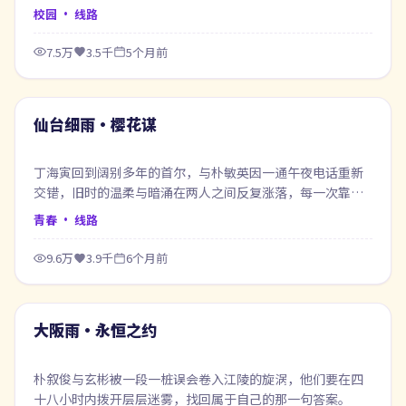
校园
· 线路
7.5万
3.5千
5个月前
54:49
最新
仙台细雨·樱花谋
丁海寅回到阔别多年的首尔，与朴敏英因一通午夜电话重新
交错，旧时的温柔与暗涌在两人之间反复涨落，每一次靠近
都像在赎回当年的失约。
青春
· 线路
9.6万
3.9千
6个月前
99:12
最新
大阪雨·永恒之约
朴叙俊与玄彬被一段一桩误会卷入江陵的旋涡，他们要在四
十八小时内拨开层层迷雾，找回属于自己的那一句答案。