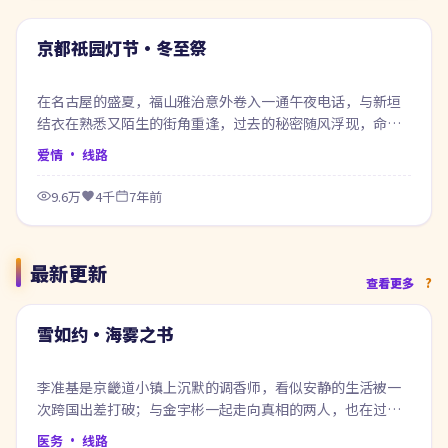
热门
京都祇园灯节·冬至祭
在名古屋的盛夏，福山雅治意外卷入一通午夜电话，与新垣
结衣在熟悉又陌生的街角重逢，过去的秘密随风浮现，命运
在风雨之间悄然改写。
爱情
· 线路
9.6万
4千
7年前
最新更新
99:10
查看更多
最新
雪如约·海雾之书
李准基是京畿道小镇上沉默的调香师，看似安静的生活被一
次跨国出差打破；与金宇彬一起走向真相的两人，也在过程
中重新认识自己。
医务
· 线路