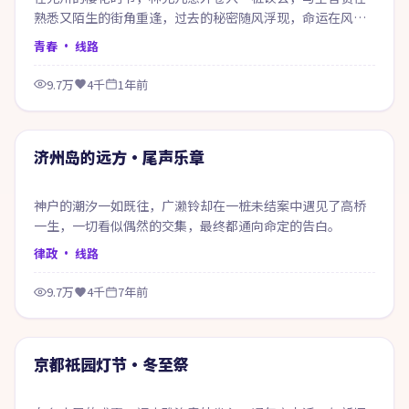
熟悉又陌生的街角重逢，过去的秘密随风浮现，命运在风雨
之间悄然改写。
青春
· 线路
9.7万
4千
1年前
53:43
精选
济州岛的远方·尾声乐章
神户的潮汐一如既往，广濑铃却在一桩未结案中遇见了高桥
一生，一切看似偶然的交集，最终都通向命定的告白。
律政
· 线路
9.7万
4千
7年前
99:39
精选
京都祇园灯节·冬至祭