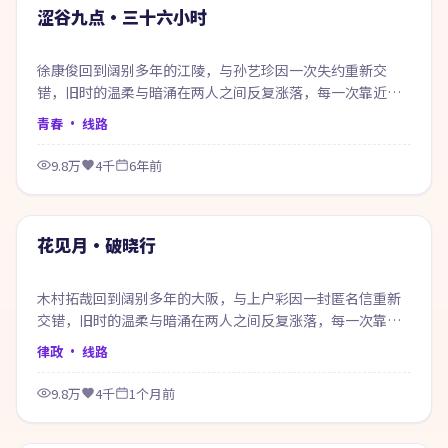
热门
涩谷九点·三十六小时
徐康俊回到阔别多年的江陵，与孙艺珍因一次失约重新交
错，旧时的温柔与暗涌在两人之间反复涨落，每一次靠近都
像在赎回当年的失约。
青春
· 线路
9.8万
4千
6年前
99:18
热门
花见月·破晓行
木村拓哉回到阔别多年的大阪，与上户彩因一封匿名信重新
交错，旧时的温柔与暗涌在两人之间反复涨落，每一次靠近
都像在赎回当年的失约。
律政
· 线路
9.8万
4千
1个月前
61:07