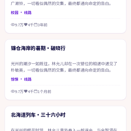
广濑铃，一切看似偶然的交集，最终都通向命定的告白。
校园
· 线路
9.7万
4千
3年前
99:48
精选
镰仓海岸的暑期·破晓行
光州的潮汐一如既往，林允儿却在一次错位的相遇中遇见了
朴敏英，一切看似偶然的交集，最终都通向命定的告白。
惊悚
· 线路
9.7万
4千
1个月前
69:38
精选
北海道列车·三十六小时
在光州的樱花时节，林允儿意外卷入一桩误会，与全智贤在