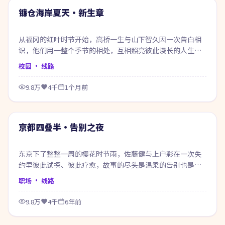
热门
镰仓海岸夏天·新生章
从福冈的红叶时节开始，高桥一生与山下智久因一次告白相
识，他们用一整个季节的相处，互相照亮彼此漫长的人生底
色。
校园
· 线路
9.8万
4千
1个月前
99:44
热门
京都四叠半·告别之夜
东京下了整整一周的樱花时节雨，佐藤健与上户彩在一次失
约里彼此试探、彼此疗愈，故事的尽头是温柔的告别也是新
的开始。
职场
· 线路
9.8万
4千
6年前
75:06