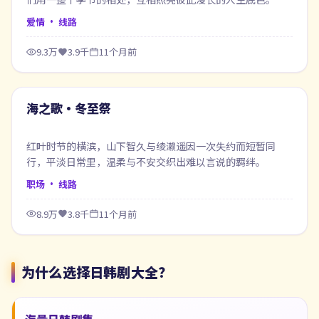
爱情
· 线路
9.3万
3.9千
11个月前
72:39
最新
海之歌·冬至祭
红叶时节的横滨，山下智久与绫濑遥因一次失约而短暂同
行，平淡日常里，温柔与不安交织出难以言说的羁绊。
职场
· 线路
8.9万
3.8千
11个月前
为什么选择
日韩剧大全
？