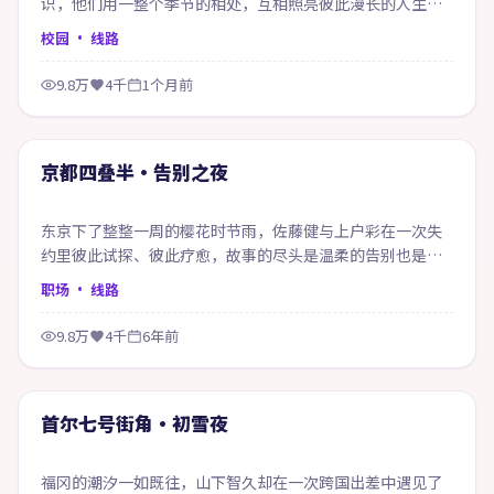
识，他们用一整个季节的相处，互相照亮彼此漫长的人生底
色。
校园
· 线路
9.8万
4千
1个月前
99:44
精选
京都四叠半·告别之夜
东京下了整整一周的樱花时节雨，佐藤健与上户彩在一次失
约里彼此试探、彼此疗愈，故事的尽头是温柔的告别也是新
的开始。
职场
· 线路
9.8万
4千
6年前
75:06
精选
首尔七号街角·初雪夜
福冈的潮汐一如既往，山下智久却在一次跨国出差中遇见了