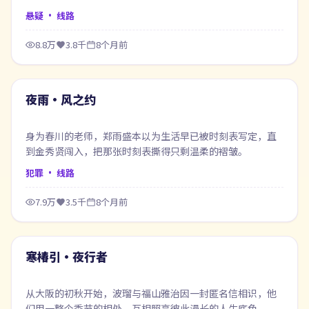
悬疑
· 线路
8.8万
3.8千
8个月前
73:51
最新
夜雨·风之约
身为春川的老师，郑雨盛本以为生活早已被时刻表写定，直
到金秀贤闯入，把那张时刻表撕得只剩温柔的褶皱。
犯罪
· 线路
7.9万
3.5千
8个月前
48:45
最新
寒椿引·夜行者
从大阪的初秋开始，波瑠与福山雅治因一封匿名信相识，他
们用一整个季节的相处，互相照亮彼此漫长的人生底色。