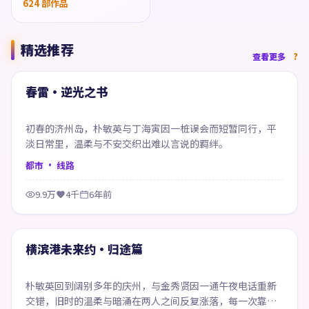
624
部作品
精选推荐
70:17
查看更多
精选
春雷·逆光之书
初春的济州岛，朴敏英与丁海寅因一桩误会而短暂同行，平
淡日常里，温柔与不安交织出难以言说的羁绊。
都市
· 线路
9.9万
4千
6年前
57:23
精选
横滨港未来约·归途篇
朴敏英回到阔别多年的庆州，与金秀贤因一通午夜电话重新
交错，旧时的温柔与暗涌在两人之间反复涨落，每一次靠近