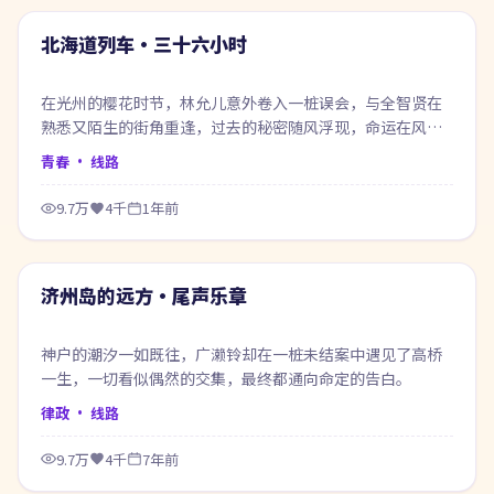
热门
北海道列车·三十六小时
在光州的樱花时节，林允儿意外卷入一桩误会，与全智贤在
熟悉又陌生的街角重逢，过去的秘密随风浮现，命运在风雨
之间悄然改写。
青春
· 线路
9.7万
4千
1年前
53:43
热门
济州岛的远方·尾声乐章
神户的潮汐一如既往，广濑铃却在一桩未结案中遇见了高桥
一生，一切看似偶然的交集，最终都通向命定的告白。
律政
· 线路
9.7万
4千
7年前
99:39